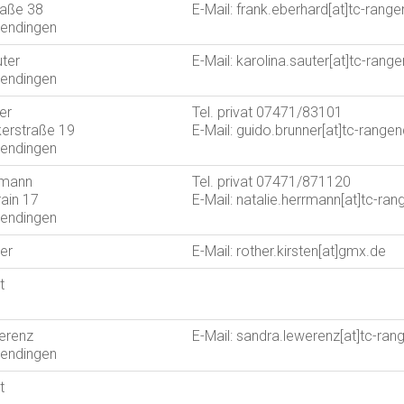
traße 38
E-Mail: frank.eberhard[at]tc-rang
endingen
uter
E-Mail: karolina.sauter[at]tc-rang
endingen
er
Tel. privat 07471/83101
erstraße 19
E-Mail: guido.brunner[at]tc-range
endingen
rmann
Tel. privat 07471/871120
ain 17
E-Mail: natalie.herrmann[at]tc-ra
endingen
er
E-Mail: rother.kirsten[at]gmx.de
t
erenz
E-Mail: sandra.lewerenz[at]tc-ra
endingen
t