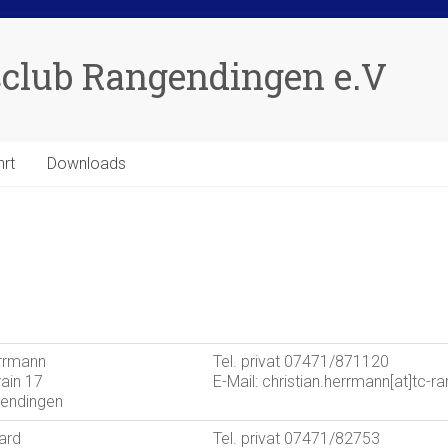
club Rangendingen e.V
hrt
Downloads
errmann
Tel. privat 07471/871120
ain 17
E-Mail: christian.herrmann[at]tc-
endingen
ard
Tel. privat 07471/82753