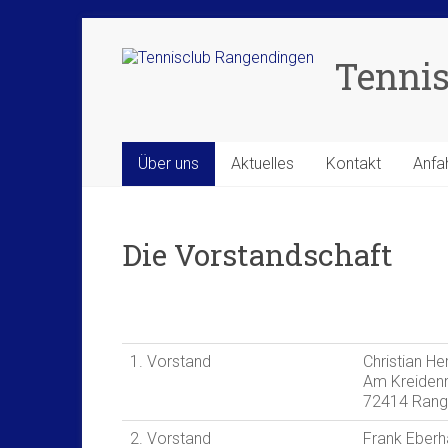
Zum
Inhalt
Tennis
springen
Über uns
Aktuelles
Kontakt
Anfa
Die Vorstandschaft
1. Vorstand
Christian H
Am Kreidenr
72414 Rang
2. Vorstand
Frank Eberh