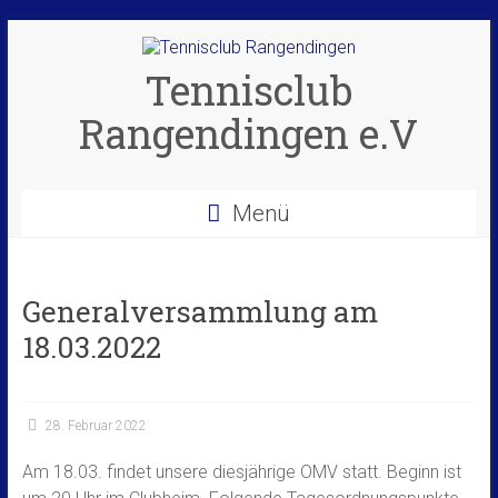
Zum
Inhalt
springen
Tennisclub
Rangendingen e.V
Menü
Generalversammlung am
18.03.2022
28. Februar 2022
Am 18.03. findet unsere diesjährige OMV statt. Beginn ist